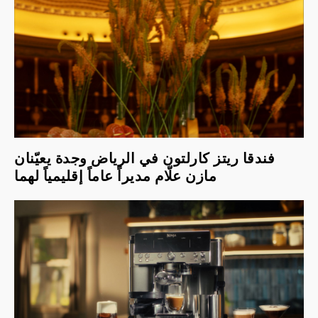
فندقا ريتز كارلتون في الرياض وجدة يعيّنان
مازن علّام مديراً عاماً إقليمياً لهما