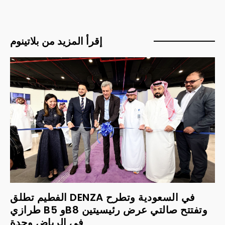
إقرأ المزيد من بلاتينوم
الفطيم تطلق DENZA في السعودية وتطرح
طرازي B5 وB8 وتفتتح صالتي عرض رئيسيتين
في الرياض وجدة