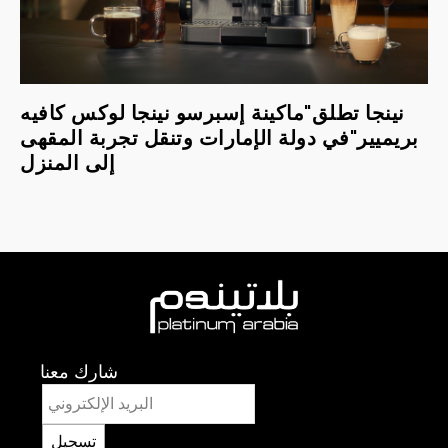
نينجا تطلق"ماكينة إسبرسو نينجا لوكس كافيه
بريميير"في دولة الإمارات وتنقل تجربة المقهى
إلى المنزل
شارك معنا
تسجيل