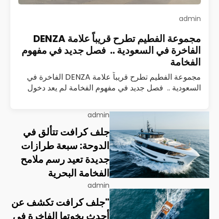
admin
مجموعة الفطيم تطرح قريباً علامة DENZA
الفاخرة في السعودية .. فصل جديد في مفهوم
الفخامة
مجموعة الفطيم تطرح قريباً علامة DENZA الفاخرة في
السعودية .. فصل جديد في مفهوم الفخامة لم يعد دخول
علامة سيارات جديدة إلى السوق السعودي حدثًا تقليديًا
يُقاس بعدد الطرازات أو…
اقرأ المزيد
admin
جلف كرافت تتألق في
الدوحة: سبعة طرازات
جديدة تعيد رسم ملامح
الفخامة البحرية
admin
"جلف كرافت تكشف عن
أحدث يخوتها الفاخرة في