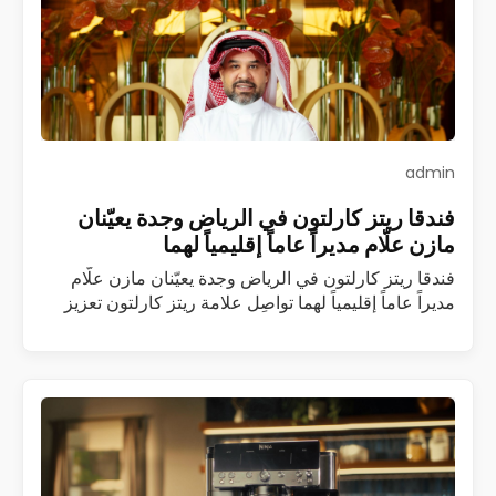
admin
فندقا ريتز كارلتون في الرياض وجدة يعيّنان
مازن علّام مديراً عاماً إقليمياً لهما
فندقا ريتز كارلتون في الرياض وجدة يعيّنان مازن علّام
مديراً عاماً إقليمياً لهما تواصِل علامة ريتز كارلتون تعزيز
فريقها القيادي في المملكة العربية السعودية مع تعيين
مازن علّام مديراً عاماً…
اقرأ المزيد