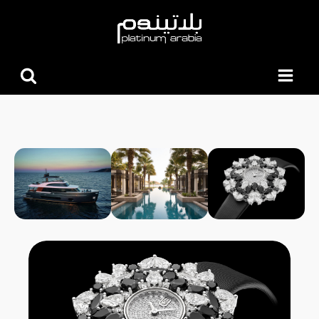
البحث
عن: