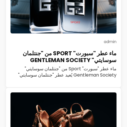
admin
ماء عطر "سبورت" SPORT من "جنتلمان
سوسايتي" GENTLEMAN SOCIETY
ماء عطر "سبورت" Sport من "جنتلمان سوسايتي"
Gentleman Society يُعيد عطر "جنتلمان سوسايتي"
Gentleman Society تعريف الرجولة العصرية بروح
ديناميكية ملهمة. تحرص "جيفنشي" Givenchy منذ العام
2023 على تنمية هذا…
اقرأ المزيد