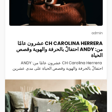
admin
CH CAROLINA HERRERA عشرون عامًا
من: ANDY احتفالٌ بالحرفة والهوية وقصص
الحياة
CH Carolina Herrera عشرون عامًا من: ANDY
احتفالٌ بالحرفة والهوية وقصص الحياة على مدى عشرين
عامًا، كانت ANDY من CH Carolina Herrera ليست
مجرد حقيبة؛ كانت رفيقة درب، وشاهدة على…
اقرأ المزيد