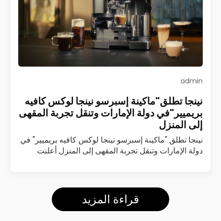
admin
نينجا تطلق"ماكينة إسبرسو نينجا لوكس كافيه
بريميير"في دولة الإمارات وتنقل تجربة المقهى
إلى المنزل
نينجا تطلق "ماكينة إسبرسو نينجا لوكس كافيه بريميير" في
دولة الإمارات وتنقل تجربة المقهى إلى المنزل أعلنت
شركة نينجا عن إطلاق ماكينة إسبرسو نينجا لوكس كافيه
بريميير (Luxe Café Premier)…
اقرأ المزيد
قراءة المزيد