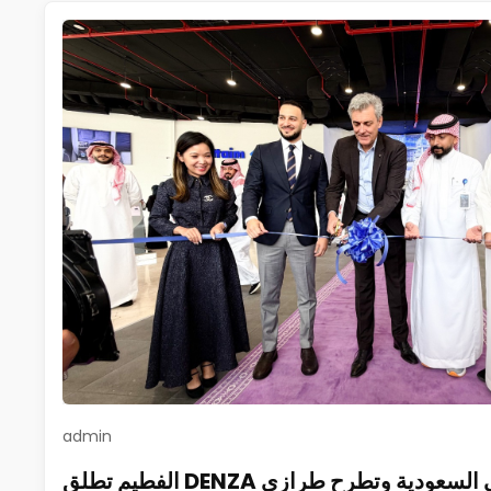
admin
الفطيم تطلق DENZA في السعودية وتطرح طرازي B5 وB8 وتفتتح