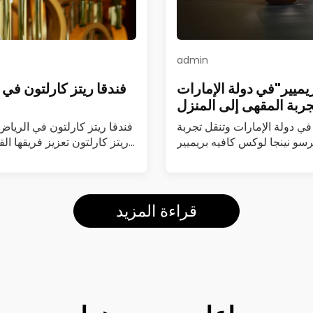
admin
يميير"في دولة الإمارات
فندقا ريتز كارلتون في ال
جربة المقهى إلى المنزل
في دولة الإمارات وتنقل تجربة
فندقا ريتز كارلتون في الرياض وج
سو نينجا لوكس كافيه بريميير
ريتز كارلتون تعزيز فريقها الق
يد
(Luxe Café Premier)…
قراءة المزيد