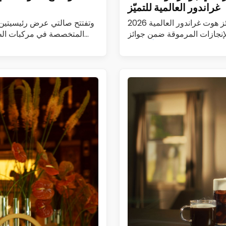
غراندور العالمية للتميّز
2026 العنوان جبل عمر مكة يحتفي بتحقيق إنجازات بارزة في جوائز هوت غراندور العالمية
لإنجازات المرموقة ضمن جوائز
راندور العالمية…
اقرأ المزيد